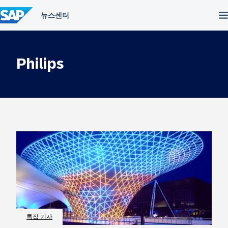
컨
텐
츠
건
너
뛰
Philips
기
특집 기사