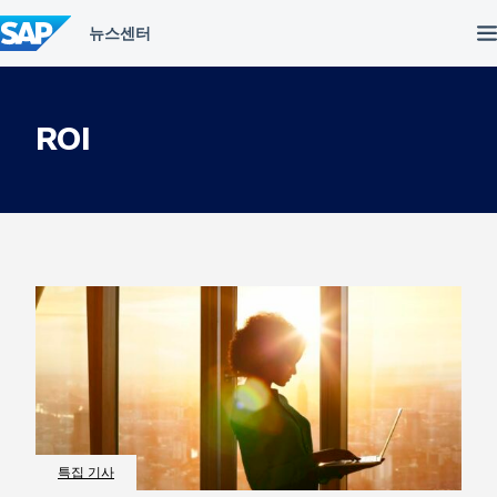
컨
텐
츠
건
너
뛰
ROI
기
특집 기사