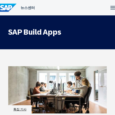
컨
텐
츠
건
너
뛰
SAP Build Apps
기
특집 기사