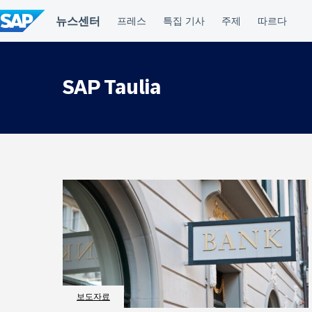
컨
텐
츠
건
너
뛰
SAP Taulia
기
보도자료