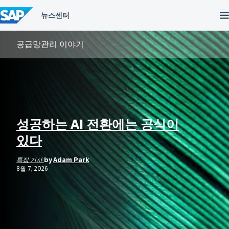
컨
텐
츠
건
너
공급망관리 이야기
뛰
기
성공하는 AI 전환에는 공식이
있다
특집 기사
by
Adam Park
8월 7, 2026