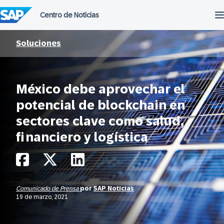
Saltar
al
contenido
Soluciones
México debe aprovechar el
potencial de blockchain en
sectores clave como salud,
financiero y logística
Comunicado de Prensa
por
SAP Noticias
19 de marzo, 2021