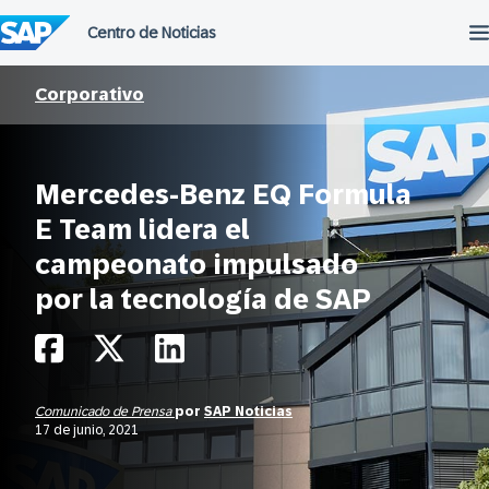
Saltar
al
contenido
Corporativo
Mercedes-Benz EQ Formula
E Team lidera el
campeonato impulsado
por la tecnología de SAP
Comunicado de Prensa
por
SAP Noticias
17 de junio, 2021