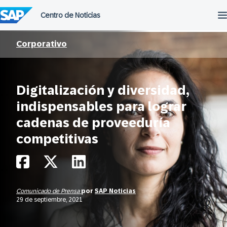
Saltar
al
contenido
Corporativo
Digitalización y diversidad,
indispensables para lograr
cadenas de proveeduría
competitivas
Comunicado de Prensa
por
SAP Noticias
29 de septiembre, 2021