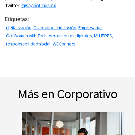
Twitter:
@sapnoticiasmx
.
Etiquetas:
digitalización
Diversidad e inclusión
Empresarias
GroWoman with Tech
herramientas digitales
MUJERES
responsabilidad social
WEConnect
Más en Corporativo