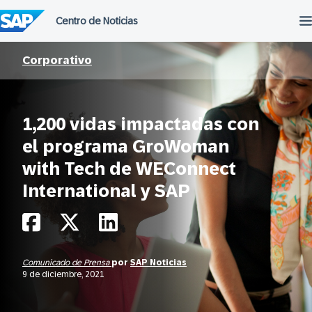
Saltar
al
contenido
Corporativo
1,200 vidas impactadas con
el programa GroWoman
with Tech de WEConnect
International y SAP
Comunicado de Prensa
por
SAP Noticias
9 de diciembre, 2021