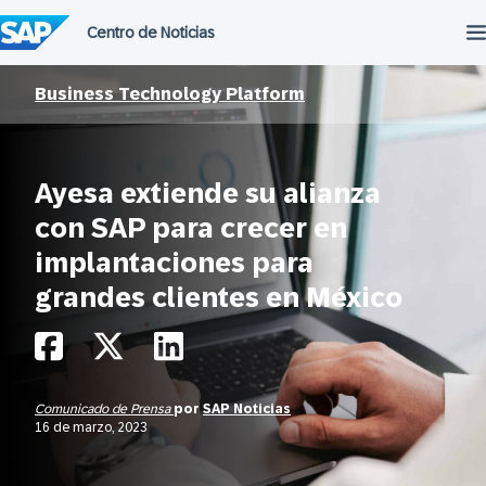
Saltar
al
contenido
Business Technology Platform
Ayesa extiende su alianza
con SAP para crecer en
implantaciones para
grandes clientes en México
Comunicado de Prensa
por
SAP Noticias
16 de marzo, 2023