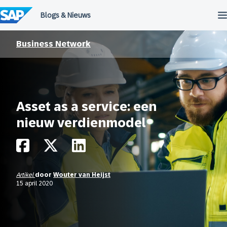
Meteen
naar
de
inhoud
Business Network
Asset as a service: een
nieuw verdienmodel
Artikel
door
Wouter van Heijst
15 april 2020