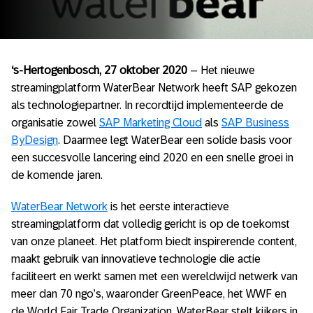
‘s-Hertogenbosch, 27 oktober 2020
– Het nieuwe
streamingplatform WaterBear Network heeft SAP gekozen
als technologiepartner. In recordtijd implementeerde de
organisatie zowel
SAP Marketing Cloud
als
SAP Business
ByDesign
. Daarmee legt WaterBear een solide basis voor
een succesvolle lancering eind 2020 en een snelle groei in
de komende jaren.
WaterBear Network
is het eerste interactieve
streamingplatform dat volledig gericht is op de toekomst
van onze planeet. Het platform biedt inspirerende content,
maakt gebruik van innovatieve technologie die actie
faciliteert en werkt samen met een wereldwijd netwerk van
meer dan 70 ngo’s, waaronder GreenPeace, het WWF en
de World Fair Trade Organization. WaterBear stelt kijkers in