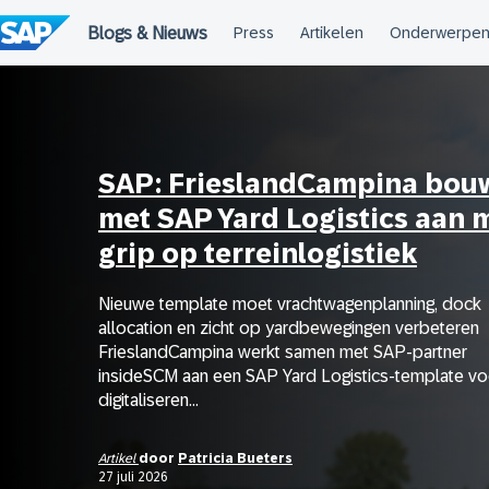
Meteen
naar
de
inhoud
SAP: FrieslandCampina bou
met SAP Yard Logistics aan 
grip op terreinlogistiek
Nieuwe template moet vrachtwagenplanning, dock
allocation en zicht op yardbewegingen verbeteren
FrieslandCampina werkt samen met SAP-partner
insideSCM aan een SAP Yard Logistics-template vo
digitaliseren...
Artikel
door
Patricia Bueters
27 juli 2026