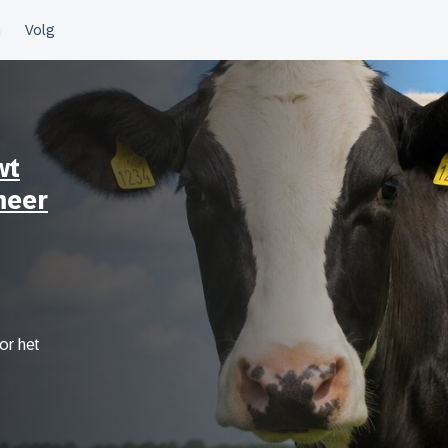
wt
meer
or het