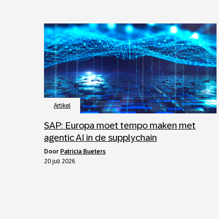
Artikel
SAP: Europa moet tempo maken met
agentic AI in de supplychain
door
Patricia Bueters
20 juli 2026