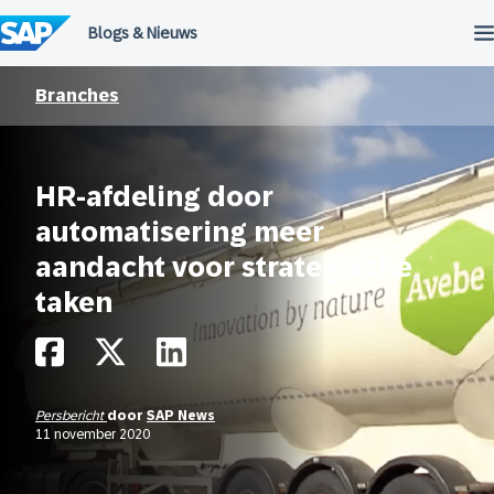
Meteen
naar
de
inhoud
Branches
HR-afdeling door
automatisering meer
aandacht voor strategische
taken
Persbericht
door
SAP News
11 november 2020