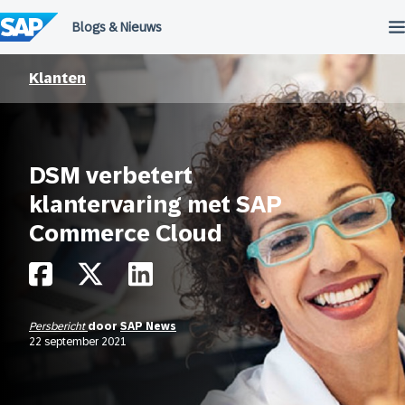
Meteen
naar
de
inhoud
Klanten
DSM verbetert
klantervaring met SAP
Commerce Cloud
Persbericht
door
SAP News
22 september 2021