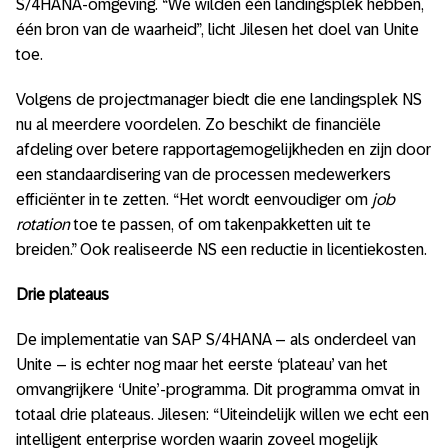
S/4HANA-omgeving. “We wilden één landingsplek hebben,
één bron van de waarheid”, licht Jilesen het doel van Unite
toe.
Volgens de projectmanager biedt die ene landingsplek NS
nu al meerdere voordelen. Zo beschikt de financiële
afdeling over betere rapportagemogelijkheden en zijn door
een standaardisering van de processen medewerkers
efficiënter in te zetten. “Het wordt eenvoudiger om
job
rotation
toe te passen, of om takenpakketten uit te
breiden.” Ook realiseerde NS een reductie in licentiekosten.
Drie plateaus
De implementatie van SAP S/4HANA – als onderdeel van
Unite – is echter nog maar het eerste ‘plateau’ van het
omvangrijkere ‘Unite’-programma. Dit programma omvat in
totaal drie plateaus. Jilesen: “Uiteindelijk willen we echt een
intelligent enterprise worden waarin zoveel mogelijk