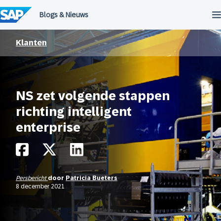
Meteen
naar
de
inhoud
Klanten
NS zet volgende stappen
richting intelligent
enterprise
Persbericht
door
Patricia Bueters
8 december 2021