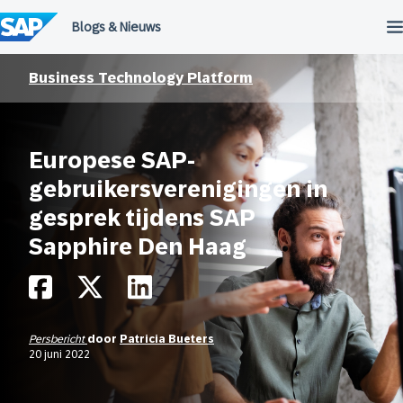
Meteen
naar
de
inhoud
Business Technology Platform
Europese SAP-
gebruikersverenigingen in
gesprek tijdens SAP
Sapphire Den Haag
Persbericht
door
Patricia Bueters
20 juni 2022