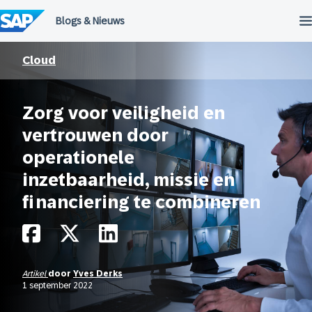
Meteen
naar
de
inhoud
Cloud
Zorg voor veiligheid en
vertrouwen door
operationele
inzetbaarheid, missie en
financiering te combineren
Artikel
door
Yves Derks
1 september 2022