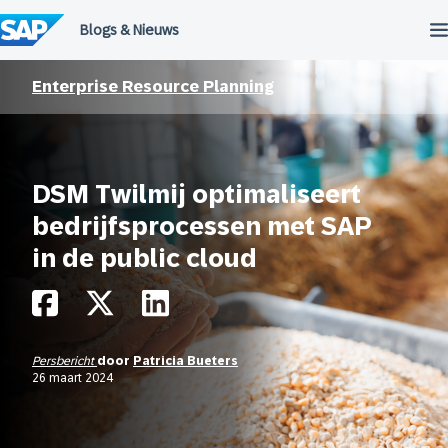
Meteen
naar
de
inhoud
Enterprise Resource Planning
DSM Twilmij optimaliseert
bedrijfsprocessen met SAP
in de public cloud
Persbericht
door
Patricia Bueters
26 maart 2024