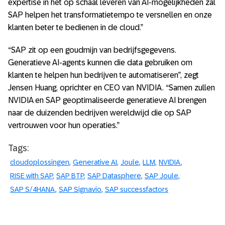
expertise in het op schaal leveren van AI-mogelijkheden zal
SAP helpen het transformatietempo te versnellen en onze
klanten beter te bedienen in de cloud.”
“SAP zit op een goudmijn van bedrijfsgegevens.
Generatieve AI-agents kunnen die data gebruiken om
klanten te helpen hun bedrijven te automatiseren”, zegt
Jensen Huang, oprichter en CEO van NVIDIA. “Samen zullen
NVIDIA en SAP geoptimaliseerde generatieve AI brengen
naar de duizenden bedrijven wereldwijd die op SAP
vertrouwen voor hun operaties.”
Tags:
cloudoplossingen
Generative AI
Joule
LLM
NVIDIA
RISE with SAP
SAP BTP
SAP Datasphere
SAP Joule
SAP S/4HANA
SAP Signavio
SAP successfactors