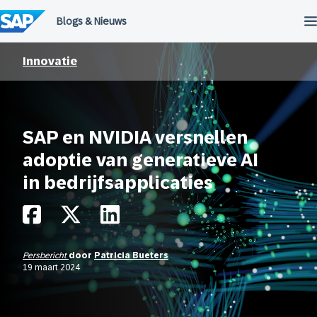
Meteen
naar
de
inhoud
Innovatie
SAP en NVIDIA versnellen
adoptie van generatieve AI
in bedrijfsapplicaties
Persbericht
door
Patricia Bueters
19 maart 2024