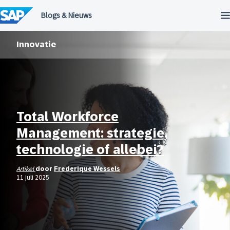
Meteen
naar
de
inhoud
Innovatie
Total Workforce
Management: strategie,
technologie of allebei?
Artikel
door
Frederique Wessels
11 juli 2025