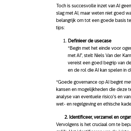
Toch is succesvolle inzet van AI gee
slag met AI, maar weten niet goed wa
belangrijk om tot een goede basis
tips:
Definieer de usecase
“Begin met het einde voor ogen.
met AI”, stelt Niels Van der K
vereist een goed begrip van de
en de rol die AI kan spelen in 
“Goede governance op AI begint met d
kansen en mogelijkheden die deze t
analyse van eventuele risico’s en v
wet- en regelgeving en ethische kade
2. Identificeer, verzamel en orga
Vervolgens is het cruciaal om te bepa