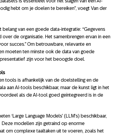
e datasets is essentieel voor het slagen van een AI-
 nodig hebt om je doelen te bereiken”, voegt Van der
t belang van een goede data-integratie: “Gegevens
eid over de organisatie. Het samenbrengen ervan in een
voor succes.” Om betrouwbare, relevante en
ren moeten ten minste ook de data van goede
epresentatief zijn voor het beoogde doel.
ols
n tools is afhankelijk van de doelstelling en de
la aan AI-tools beschikbaar, maar de kunst ligt in het
 voordeel als de AI-tool goed geïntegreerd is in de
eheten ‘Large Language Models’ (LLM’s) beschikbaar,
 Deze modellen zijn getraind op enorme
aat om complexe taaltaken uit te voeren, zoals het