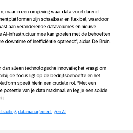
üm, maar in een omgeving waar data voortdurend
entplatformen zijn schaalbaar en flexibel, waardoor
ast aan veranderende datavolumes en nieuwe
de AI-infrastructuur mee kan groeien met de behoeften
re downtime of inefficiëntie optreedt”, aldus De Bruin.
 dan alleen technologische innovatie; het vraagt om
rbij de focus ligt op de bedrijfsbehoefte en het
latform speelt hierin een cruciale rol. “Met een
potentie van je data maximaal en leg je een solide
ij.
tsluiting
datamanagement
gen AI