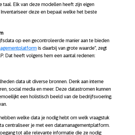
e taal. Elk van deze modellen heeft zijn eigen
 Inventariseer deze en bepaal welke het beste
rm
rijfsdata op een gecontroleerde manier aan te bieden
agementplatform
is daarbij van grote waarde”, zegt
SAP. Dat heeft volgens hem een aantal redenen:
heden data uit diverse bronnen. Denk aan interne
ren, social media en meer. Deze datastromen kunnen
emoeilijkt een ​​holistisch beeld van de bedrijfsvoering.
van.
jk hebben welke data je nodig hebt om welk vraagstuk
a centraliseer je met een datamanagementplatform.
egang tot alle relevante informatie die ze nodig