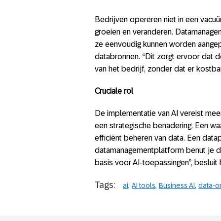
Bedrijven opereren niet in een vacu
groeien en veranderen. Datamanagem
ze eenvoudig kunnen worden aangep
databronnen. “Dit zorgt ervoor dat 
van het bedrijf, zonder dat er kostba
Cruciale rol
De implementatie van AI vereist meer
een strategische benadering. Een waa
efficiënt beheren van data. Een datap
datamanagementplatform benut je de 
basis voor AI-toepassingen”, besluit h
Tags:
ai
AI tools
Business AI
data-on