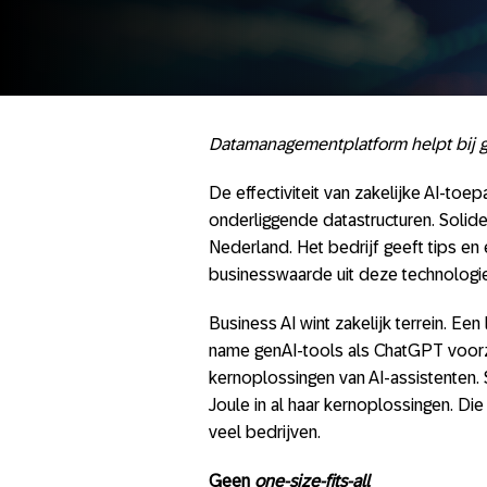
Datamanagementplatform helpt bij g
De effectiviteit van zakelijke AI-toe
onderliggende datastructuren. Solide
Nederland. Het bedrijf geeft tips e
businesswaarde uit deze technologie 
Business AI wint zakelijk terrein. Ee
name genAI-tools als ChatGPT voorz
kernoplossingen van AI-assistenten. 
Joule in al haar kernoplossingen. Di
veel bedrijven.
Geen
one-size-fits-all