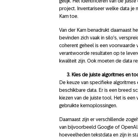
gelijk. Het identificeren van de juist
project. Inventariseer welke data je
Kam toe.
Van der Kam benadrukt daarnaast he
bevinden zich vaak in silo’s, verspr
coherent geheel is een voorwaarde 
verantwoorde resultaten op te leve
kwaliteit zijn. Ook moeten de data r
3. Kies de juiste algoritmes en to
De keuze van specifieke algoritmes e
beschikbare data. Er is een breed sca
kiezen van de juiste tool. Het is een
gebruikte kernoplossingen.
Daarnaast zijn er verschillende zog
van bijvoorbeeld Google of OpenAI.
hoeveelheden tekstdata en zijn in st