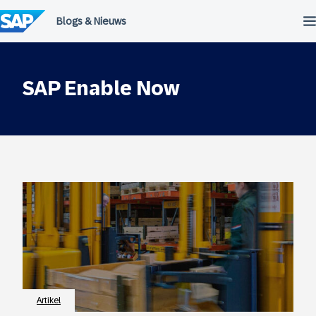
Meteen
naar
de
inhoud
SAP Enable Now
Artikel