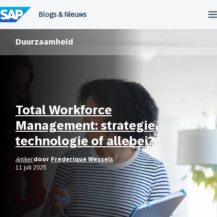
Meteen
naar
de
inhoud
Duurzaamheid
Total Workforce
Management: strategie,
technologie of allebei?
Artikel
door
Frederique Wessels
11 juli 2025