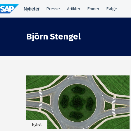
Hopp
til
innhold
Björn Stengel
Nyhet