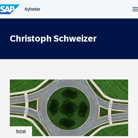
Hopp
til
innhold
Christoph Schweizer
Nyhet