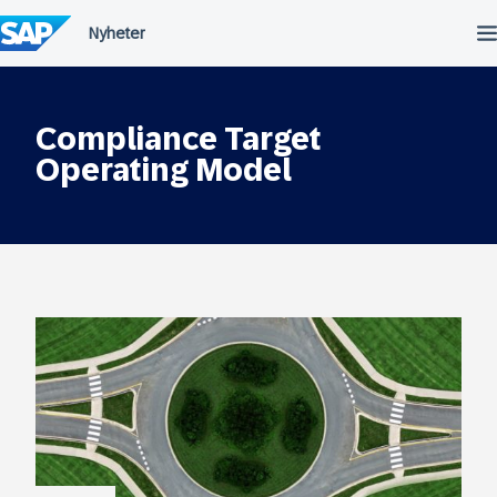
Hopp
til
innhold
Compliance Target
Operating Model