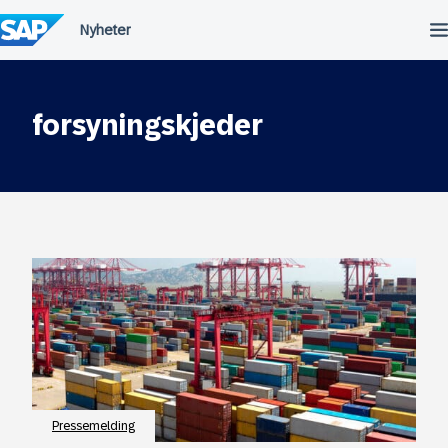
Hopp
til
innhold
forsyningskjeder
Pressemelding