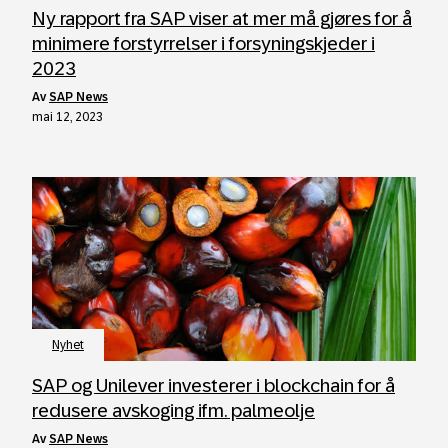
Ny rapport fra SAP viser at mer må gjøres for å
minimere forstyrrelser i forsyningskjeder i
2023
av
SAP News
mai 12, 2023
Nyhet
SAP og Unilever investerer i blockchain for å
redusere avskoging ifm. palmeolje
av
SAP News