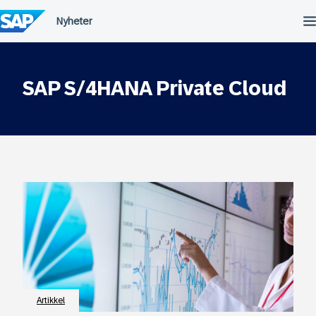
Hopp
til
innhold
SAP S/4HANA Private Cloud
Artikkel