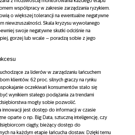
ązana z możliwością monitorowania każdego etapu
omem współpracy w zakresie zarządzania ryzykiem.
nowią o większej tolerancji na ewentualne negatywne
tem niewzruszalności. Skala kryzysu wywołanego
pewniej swoje negatywne skutki odciśnie na
piej, gorzej lub wcale – poradzą sobie z jego
ukcesu
y uchodzące za liderów w zarządzaniu łańcuchem
m klientów. 62 proc. silnych graczy na rynku
 zaspokajanie oczekiwań konsumentów stało się
 być wynikiem stałego podążania za trendami
edsiębiorstwa mogły sobie pozwolić.
innowacji jest dostęp do informacji w czasie
e oparte o np. Big Data, sztuczną inteligencję, czy
siębiorcom ciągły, bieżący dostęp do
nych na każdym etapie łańcucha dostaw. Dzięki temu