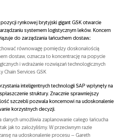
ozycji rynkowej brytyjski gigant GSK otwarcie
arządzaniu systemem logistycznym leków. Koncern
ązuje do zarządzania łańcuchem dostaw.:
zachować równowagę pomiędzy doskonałością
chem dostaw, oznacza to koncentrację na popycie
gicznych i wdrażanie rozwiązań technologicznych
ly Chain Services GSK
zystania inteligentnych technologii SAP wpłynęły na
spłaszczenie struktury. Znacznie sprawniejszy
 ilość szczebli pozwala koncernowi na udoskonalenie
nie korzystnych decyzji.
a danych umożliwia zaplanowanie całego łańcucha
tak jak to założyliśmy. W przeciwnym razie
szansę na udoskonalenie procesu – Gareth