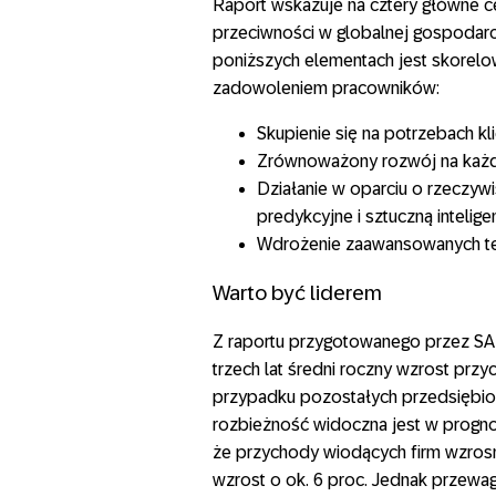
Raport wskazuje na cztery główne c
przeciwności w globalnej gospodarc
poniższych elementach jest skorelo
zadowoleniem pracowników:
Skupienie się na potrzebach kl
Zrównoważony rozwój na każd
Działanie w oparciu o rzeczywi
predykcyjne i sztuczną intelige
Wdrożenie zaawansowanych tec
Warto być liderem
Z raportu przygotowanego przez SAP
trzech lat średni roczny wzrost prz
przypadku pozostałych przedsiębior
rozbieżność widoczna jest w prognoza
że przychody wiodących firm wzrosną
wzrost o ok. 6 proc. Jednak przewa