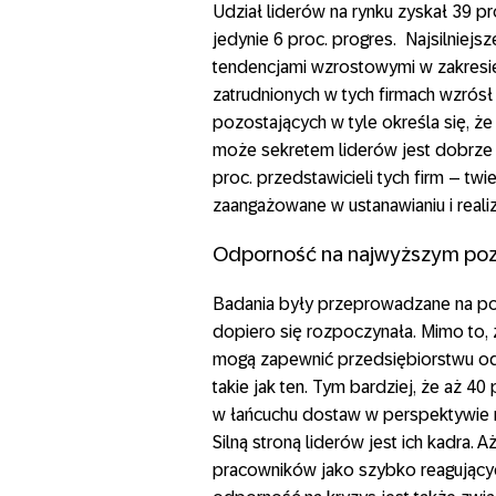
Udział liderów na rynku zyskał 39 pr
jedynie 6 proc. progres. Najsilniej
tendencjami wzrostowymi w zakresi
zatrudnionych w tych firmach wzrósł 
pozostających w tyle określa się, 
może sekretem liderów jest dobrze 
proc. przedstawicieli tych firm – twi
zaangażowane w ustanawianiu i realizac
Odporność na najwyższym po
Badania były przeprowadzane na poc
dopiero się rozpoczynała. Mimo to, z
mogą zapewnić przedsiębiorstwu od
takie jak ten. Tym bardziej, że aż 4
w łańcuchu dostaw w perspektywie 
Silną stroną liderów jest ich kadra. 
pracowników jako szybko reagujących