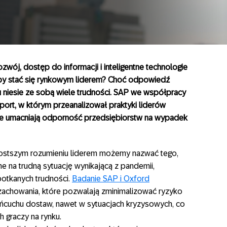
wój, dostęp do informacji i inteligentne technologie
 aby stać się rynkowym liderem? Choć odpowiedź
nu niesie ze sobą wiele trudności. SAP we współpracy
ort, w którym przeanalizował praktyki liderów
óre umacniają odporność przedsiębiorstw na wypadek
prostszym rozumieniu liderem możemy nazwać tego,
e na trudną sytuację wynikającą z pandemii,
otkanych trudności.
Badanie SAP i Oxford
chowania, które pozwalają zminimalizować ryzyko
ańcuchu dostaw, nawet w sytuacjach kryzysowych, co
 graczy na rynku.