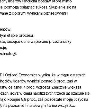
echy liderów łańcucha dostaw, które mimo
e, pomogą osiągnąć sukces. Skupienie się na
wane z dobrymi wynikami biznesowymi i
ientów;
ym etapie procesu;
ste, bieżące dane wspierane przez analizy
ncję;
hnologii.
 i Oxford Economics wynika, że w ciągu ostatnich
ychodów liderów wyniósł ponad 6 proc., zaś w
stw osiągnął 4 proc. wzrostu. Znacznie większa
ch, gdyż w ciągu najbliższych trzech lat szacuje się,
 o kolejne 8,9 proc., zaś pozostałe mogą liczyć na
ga na poziomie finansowym, to nie wszystko.