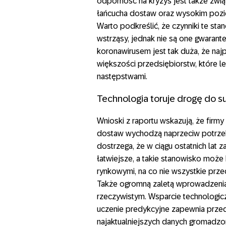
odporność na kryzys jest także zwi
łańcucha dostaw oraz wysokim pozi
Warto podkreślić, że czynniki te sta
wstrząsy, jednak nie są one gwaran
koronawirusem jest tak duża, że naj
większości przedsiębiorstw, które le
następstwami.
Technologia toruje drogę do s
Wnioski z raportu wskazują, że firm
dostaw wychodzą naprzeciw potrzebo
dostrzega, że w ciągu ostatnich lat
łatwiejsze, a takie stanowisko może
rynkowymi, na co nie wszystkie prz
Także ogromną zaletą wprowadzenia 
rzeczywistym. Wsparcie technologiczn
uczenie predykcyjne zapewnia przed
najaktualniejszych danych gromadzo