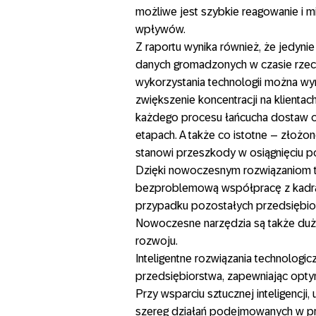
możliwe jest szybkie reagowanie i 
wpływów.
Z raportu wynika również, że jedyni
danych gromadzonych w czasie rzecz
wykorzystania technologii można wyr
zwiększenie koncentracji na klienta
każdego procesu łańcucha dostaw o
etapach. A także co istotne – złożo
stanowi przeszkody w osiągnięciu poz
Dzięki nowoczesnym rozwiązaniom t
bezproblemową współpracę z kadrą
przypadku pozostałych przedsiębior
Nowoczesne narzędzia są także du
rozwoju.
Inteligentne rozwiązania technologic
przedsiębiorstwa, zapewniając optym
Przy wsparciu sztucznej inteligencj
szereg działań podejmowanych w pr