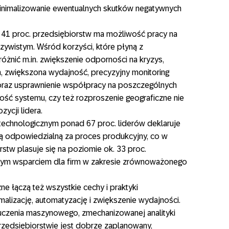
minimalizowanie ewentualnych skutków negatywnych
e 41 proc. przedsiębiorstw ma możliwość pracy na
ywistym. Wśród korzyści, które płyną z
óżnić m.in. zwiększenie odporności na kryzys,
ch, zwiększona wydajność, precyzyjny monitoring
raz usprawnienie współpracy na poszczególnych
ność systemu, czy też rozproszenie geograficzne nie
ycji lidera.
echnologicznym ponad 67 proc. liderów deklaruje
 odpowiedzialną za proces produkcyjny, co w
stw plasuje się na poziomie ok. 33 proc.
żym wsparciem dla firm w zakresie zrównoważonego
zne łączą też wszystkie cechy i praktyki
alizację, automatyzację i zwiększenie wydajności.
i, uczenia maszynowego, zmechanizowanej analityki
zedsiębiorstwie jest dobrze zaplanowany,