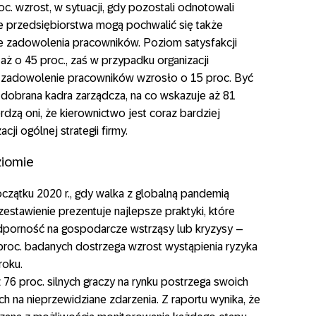
oc. wzrost, w sytuacji, gdy pozostali odnotowali
sze przedsiębiorstwa mogą pochwalić się także
e zadowolenia pracowników. Poziom satysfakcji
aż o 45 proc., zaś w przypadku organizacji
że zadowolenie pracowników wzrosło o 15 proc. Być
dobrana kadra zarządcza, na co wskazuje aż 81
erdzą oni, że kierownictwo jest coraz bardziej
ji ogólnej strategii firmy.
ziomie
zątku 2020 r., gdy walka z globalną pandemią
estawienie prezentuje najlepsze praktyki, które
porność na gospodarcze wstrząsy lub kryzysy –
0 proc. badanych dostrzega wzrost wystąpienia ryzyka
roku.
Aż 76 proc. silnych graczy na rynku postrzega swoich
 na nieprzewidziane zdarzenia. Z raportu wynika, że