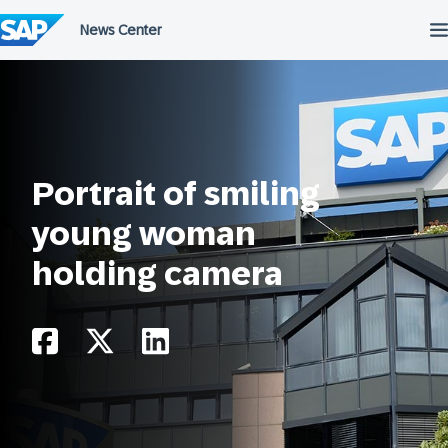
Przejdź
do
treści
Portrait of smiling
young woman
holding camera