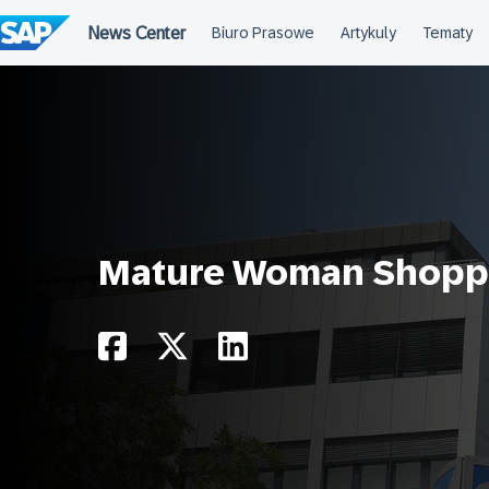
Przejdź
do
treści
Mature Woman Shoppi