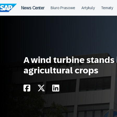
Przejdź
do
treści
A wind turbine stands i
agricultural crops