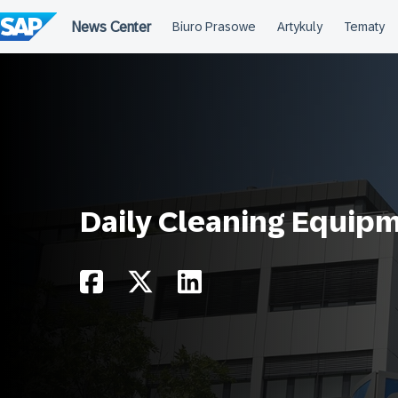
Przejdź
do
treści
Daily Cleaning Equip