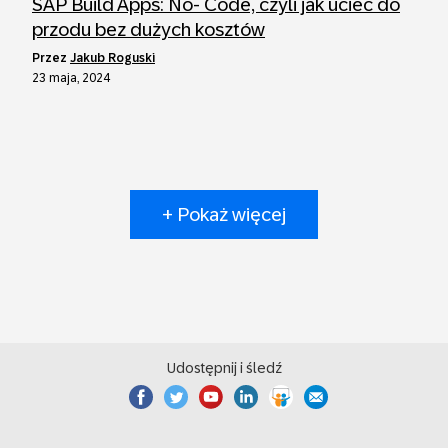
SAP Build Apps: No- Code, czyli jak uciec do
przodu bez dużych kosztów
przez
Jakub Roguski
23 maja, 2024
+ Pokaż więcej
Udostępnij i śledź