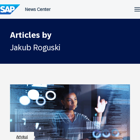
Przejdź
do
treści
Articles by
Jakub Roguski
Artykul