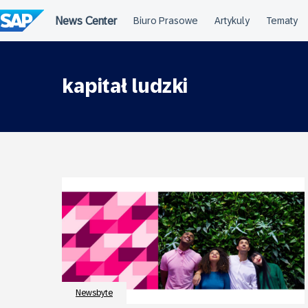
Przejdź
do
treści
kapitał ludzki
Newsbyte