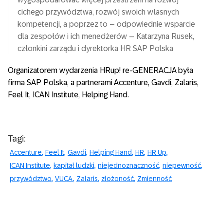
cichego przywództwa, rozwój swoich własnych
kompetencji, a poprzez to – odpowiednie wsparcie
dla zespołów i ich menedżerów – Katarzyna Rusek,
członkini zarządu i dyrektorka HR SAP Polska
Organizatorem wydarzenia HRup! re-GENERACJA była
firma SAP Polska, a partnerami Accenture, Gavdi, Zalaris,
Feel It, ICAN Institute, Helping Hand.
Tagi:
Accenture
Feel It
Gavdi
Helping Hand
HR
HR Up
ICAN Institute
kapitał ludzki
niejednoznaczność
niepewność
przywództwo
VUCA
Zalaris
złożoność
Zmienność