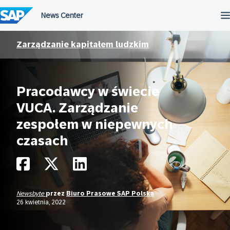
Przejdź
do
treści
Zarządzanie kapitałem ludzkim
Pracodawcy w świecie
VUCA. Zarządzanie
zespołem w niepewnych
czasach
Newsbyte
przez
Biuro Prasowe SAP Polska
26 kwietnia, 2022