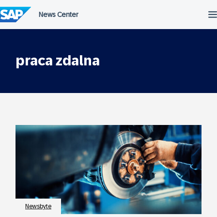
Przejdź
do
treści
praca zdalna
Newsbyte