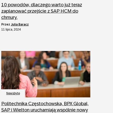
10 powodów, dlaczego warto już teraz
zaplanować przejście z SAP HCM do
chmury.
przez
Julia Baracz
11 lipca, 2024
Newsbyte
Politechnika Częstochowska, BPX Global,
SAP i Wielton uruchamiają wspólnie nowy