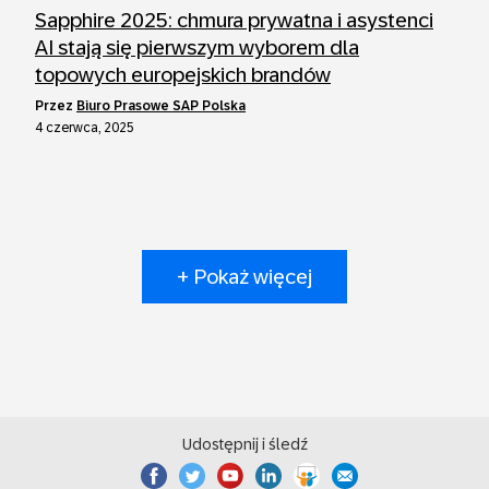
Sapphire 2025: chmura prywatna i asystenci
AI stają się pierwszym wyborem dla
topowych europejskich brandów
przez
Biuro Prasowe SAP Polska
4 czerwca, 2025
+ Pokaż więcej
Udostępnij i śledź