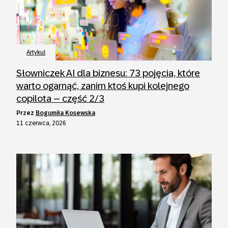
Artykul
Słowniczek AI dla biznesu: 73 pojęcia, które
warto ogarnąć, zanim ktoś kupi kolejnego
copilota – część 2/3
przez
Bogumiła Kosewska
11 czerwca, 2026