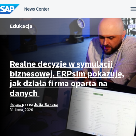
Przejdź
do
treści
Edukacja
Realne decyzje w symulacji
biznesowej. ERPsim pokazuje,
jak działa firma oparta na
danych
Artykul
przez
Julia Baracz
31 lipca, 2026