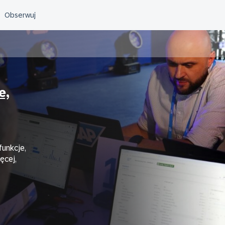
e,
unkcje,
ęcej,