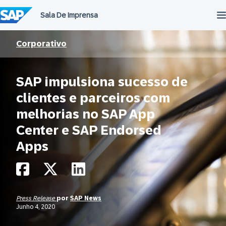
Ir
para
o
conteúdo
Corporativo
SAP impulsiona sucesso de
clientes e parceiros com
melhorias no SAP App
Center e SAP Endorsed
Apps
Press Release
por
SAP News
Junho 4, 2020