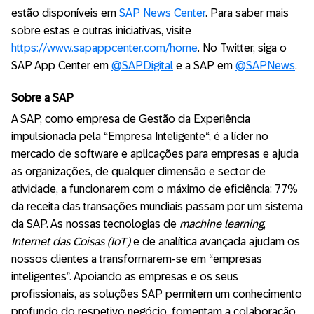
estão disponíveis em
SAP News Center
. Para saber mais
sobre estas e outras iniciativas, visite
https://www.sapappcenter.com/home
. No Twitter, siga o
SAP App Center em
@SAPDigital
e a SAP em
@SAPNews
.
Sobre a SAP
A SAP, como empresa de Gestão da Experiência
impulsionada pela “Empresa Inteligente“, é a líder no
mercado de software e aplicações para empresas e ajuda
as organizações, de qualquer dimensão e sector de
atividade, a funcionarem com o máximo de eficiência: 77%
da receita das transações mundiais passam por um sistema
da SAP. As nossas tecnologias de
machine learning
,
Internet das Coisas (IoT)
e de analítica avançada ajudam os
nossos clientes a transformarem-se em “empresas
inteligentes”. Apoiando as empresas e os seus
profissionais, as soluções SAP permitem um conhecimento
profundo do respetivo negócio, fomentam a colaboração