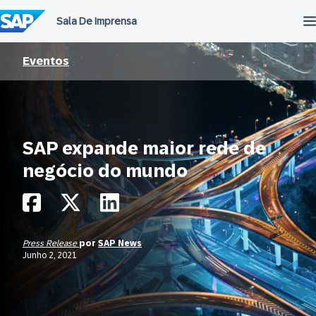
Ir
para
o
conteúdo
Eventos
SAP expande maior rede de
negócio do mundo
Press Release
por
SAP News
Junho 2, 2021