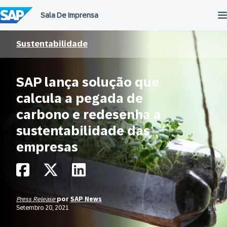
Ir
para
o
conteúdo
Sustentabilidade
SAP lança solução que
calcula a pegada de
carbono e redesenha a
sustentabilidade das
empresas
Press Release
por
SAP News
Setembro 20, 2021