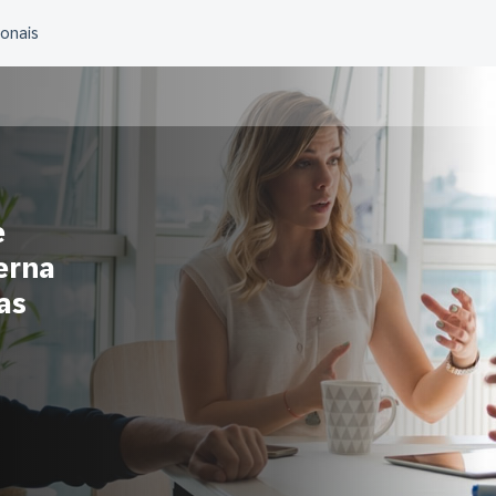
e
erna
as