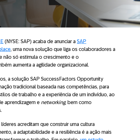
SE
(NYSE: SAP) acaba de anunciar a
SAP
place
, uma nova solução que liga os colaboradores a
e não só estimula o crescimento e o
ém aumenta a agilidade organizacional.
sos, a solução SAP SuccessFactors Opportunity
nação tradicional baseada nas competências, para
stilos de trabalho e a experiência de um indivíduo, ao
 de aprendizagem e
networking
, bem como
.
líderes acreditam que construir uma cultura
ento, a adaptabilidade e a resiliência é a ação mais
transformar o trabalho. Em paralelo,
um estudo