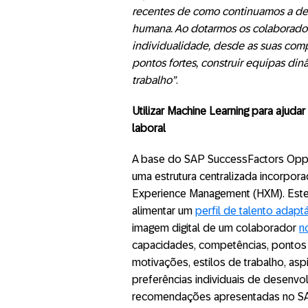
recentes de como continuamos a des
humana. Ao dotarmos os colaborador
individualidade, desde as suas com
pontos fortes, construir equipas di
trabalho”
.
Utilizar Machine Learning para ajuda
laboral
A base do SAP SuccessFactors Oppo
uma estrutura centralizada incorpo
Experience Management (HXM). Este 
alimentar um
perfil de talento adaptá
imagem digital de um colaborador
n
capacidades, competências, pontos
motivações, estilos de trabalho, asp
preferências individuais de desenvo
recomendações apresentadas no SA