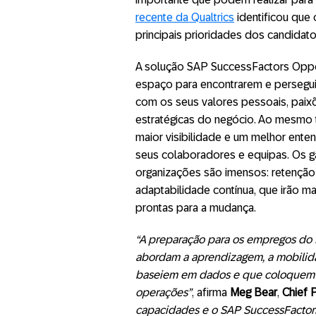
recente da Qualtrics
identificou que 
principais prioridades dos candida
A solução SAP SuccessFactors Oppor
espaço para encontrarem e perseguir
com os seus valores pessoais, paixõ
estratégicas do negócio. Ao mesmo
maior visibilidade e um melhor ent
seus colaboradores e equipas. Os ga
organizações são imensos: retenç
adaptabilidade contínua, que irão 
prontas para a mudança.
“A preparação para os empregos do
abordam a aprendizagem, a mobilida
baseiem em dados e que coloquem a
operações”
, afirma
Meg Bear
,
Chief 
capacidades e o SAP SuccessFactor