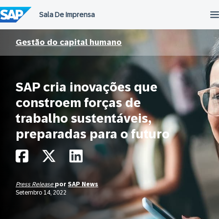
Ir
para
o
conteúdo
Gestão do capital humano
SAP cria inovações que
constroem forças de
trabalho sustentáveis,
preparadas para o futuro
Press Release
por
SAP News
Setembro 14, 2022