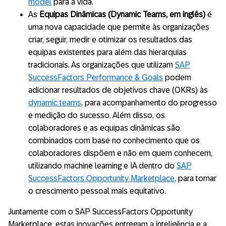
model
para a vida.
As
Equipas Dinâmicas (Dynamic Teams, em inglês)
é
uma nova capacidade que permite às organizações
criar, seguir, medir e otimizar os resultados das
equipas existentes para além das hierarquias
tradicionais. As organizações que utilizam
SAP
SuccessFactors Performance & Goals
podem
adicionar resultados de objetivos chave (OKRs) às
dynamic teams
, para acompanhamento do progresso
e medição do sucesso. Além disso, os
colaboradores e as equipas dinâmicas são
combinados com base no conhecimento que os
colaboradores dispõem e não em quem conhecem,
utilizando machine learning e IA dentro do
SAP
SuccessFactors Opportunity Marketplace
, para tornar
o crescimento pessoal mais equitativo.
Juntamente com o SAP SuccessFactors Opportunity
Marketplace, estas inovações entregam a inteligência e a