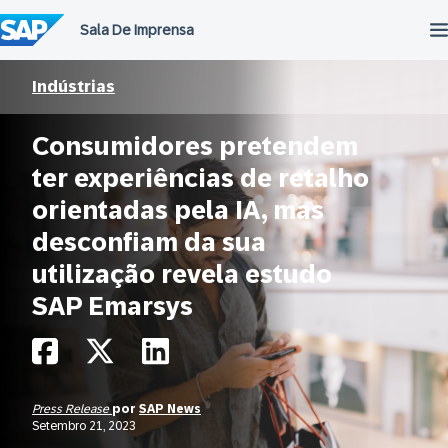
Ir
para
o
conteúdo
Indústrias
Consumidores pretendem
ter experiências de retalho
orientadas pela IA, mas
desconfiam da sua
utilização revela estudo
SAP Emarsys
Press Release
por
SAP News
Setembro 21, 2023