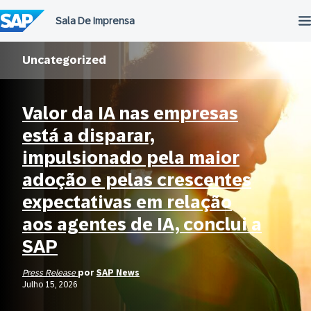
Ir
para
o
conteúdo
Uncategorized
Valor da IA nas empresas
está a disparar,
impulsionado pela maior
adoção e pelas crescentes
expectativas em relação
aos agentes de IA, conclui a
SAP
Press Release
por
SAP News
Julho 15, 2026