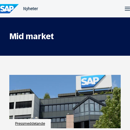
Fortsätt
till
innehållet
Mid market
Pressmeddelande